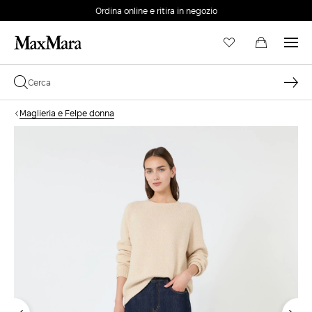
Ordina online e ritira in negozio
EMAIL *
Maglieria e Felpe donna
PASSWORD *
Password dimenticata?
ACCEDI
Login
ACCEDI CON GOOGLE