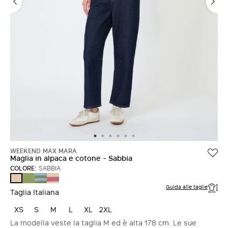
ACCEDI CON FACEBOOK
Non hai un account?
WEEKEND MAX MARA
Maglia in alpaca e cotone - Sabbia
COLORE:
SABBIA
VERDE
AZZURRO
LAMPONE
SABBIA
Guida alle taglie
Taglia Italiana
XS
S
M
L
XL
2XL
La modella veste la taglia M ed è alta 178 cm. Le sue