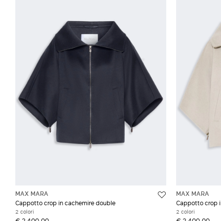
MAX MARA
MAX MARA
Cappotto crop in cachemire double
Cappotto crop 
2 colori
2 colori
€ 2.400,00
€ 2.400,00