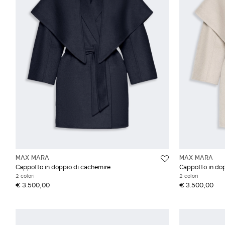
Doppiopetto
Crepe de chine
Monopetto
Over
Trench
MAX MARA
MAX MARA
Cappotto in doppio di cachemire
Cappotto in dop
2 colori
2 colori
€ 3.500,00
€ 3.500,00