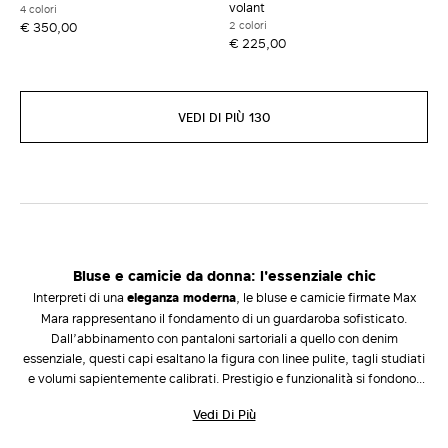
volant
4 colori
2 colori
€ 350,00
€ 225,00
VEDI DI PIÙ 130
Bluse e camicie da donna: l'essenziale chic
Interpreti di una
eleganza moderna
, le bluse e camicie firmate Max
Mara rappresentano il fondamento di un guardaroba sofisticato.
Dall’abbinamento con pantaloni sartoriali a quello con denim
essenziale, questi capi esaltano la figura con linee pulite, tagli studiati
e volumi sapientemente calibrati. Prestigio e funzionalità si fondono,
offrendo infinite possibilità di espressione che accompagnano la donna
Vedi Di Più
in ogni occasione, dal lavoro alle serate più raffinate.