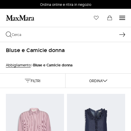
Ordina online e ritira in negozio
EMAIL *
Bluse e Camicie donna
PASSWORD *
Bluse e Camicie donna
Abbigliamento
FILTRI
ORDINA
Password dimenticata?
ACCEDI
Login
ACCEDI CON GOOGLE