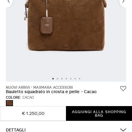
ACCEDI CON FACEBOOK
Non hai un account?
NUOVI ARRIVI
MAXMARA ACCESSORI
Bauletto squadrato in crosta e pelle - Cacao
COLORE:
CACAO
CACAO
AGGIUNGI ALLA SHOPPING
€ 1.250,00
BAG
DETTAGLI