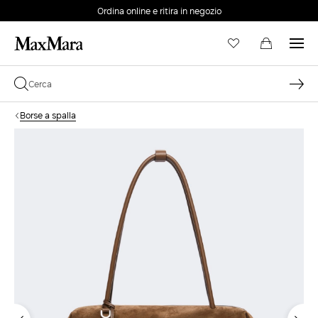
Ordina online e ritira in negozio
EMAIL *
Borse a spalla
PASSWORD *
Password dimenticata?
ACCEDI
Login
ACCEDI CON GOOGLE