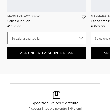
MAXMARA ACCESSORI
MAXMARA A
Sandalo in cuoio
Cappa crop i
€ 650,00
€ 670,00
Seleziona una taglia
Seleziona 
AGGIUNGI ALLA SHOPPING BAG
AGG
Spedizioni veloci e gratuite
Riceverai il tuo ordine entro 3-6 giorni