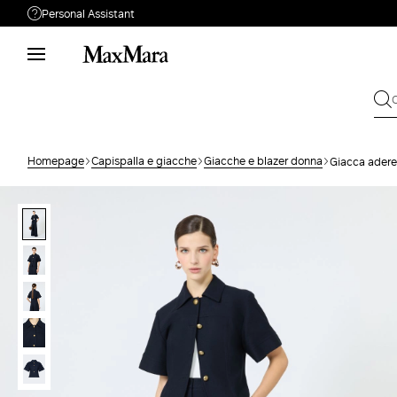
Personal Assistant
Hai bisogno di aiuto?
Telefono: lun / ven 09:00 - 18:00
Live chat: lun / ven 10:00 - 18:00
Personal Stylist: lun / ven 10:00 - 18:00
Chiamaci
0522 152 0069
Homepage
Capispalla e giacche
Giacche e blazer donna
Giacca aderen
Scrivici
Invia la tua Richiesta
Cambio & Reso
Cerca ordine