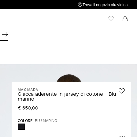
Trova il negozio più vicino
My Wishlist
Shopping bag
La tua Wishlist è vuota.
Il tuo Carrello è vuoto
MAX MARA
Giacca aderente in jersey di cotone - Blu
marino
€ 650,00
COLORE:
BLU MARINO
BLU
MARINO