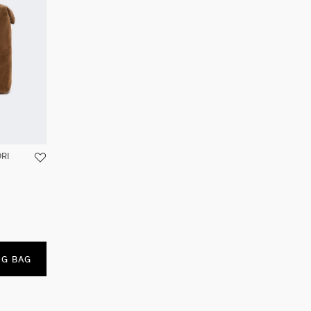
RI
NG BAG