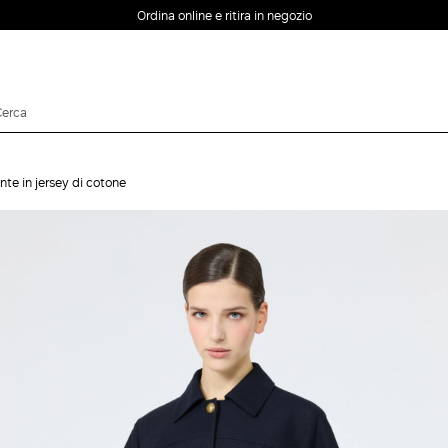
Ordina online e ritira in negozio
EMAIL *
te in jersey di cotone
PASSWORD *
Password dimenticata?
ACCEDI
Login
ACCEDI CON
ACCEDI CON GOOGLE
FACEBOOK