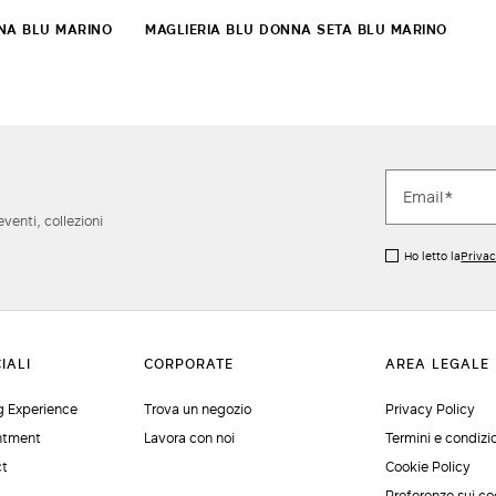
NA BLU MARINO
MAGLIERIA BLU DONNA SETA BLU MARINO
eventi, collezioni
Ho letto la
Privac
 Experience
Trova un negozio
Privacy Policy
ntment
Lavora con noi
Termini e condizi
ct
Cookie Policy
Preferenze sui co