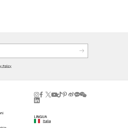
y Policy
oni
LINGUA
Italia
okie