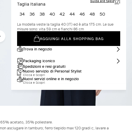
Guida alle taglie
Taglia Italiana
34
36
38
40
42
44
46
48
50
La modella veste la taglia 40 (IT) ed è alta 175 cm. Le sue
misure sono: vita 59 cm e fianchi 86 cm
AGGIUNGI ALLA SHOPPING BAG
Trova in negozio
Packaging iconico
Spedizioni e resi gratuiti
Nuovo servizio di Personal Stylist
Clicca e Scopri
Nuovi servizi online e in negozio
Clicca e Scopri
 65% acetato, 35% poliestere.
non asciugare in tamburo; ferro tiepido max 120 gradi c; lavare a