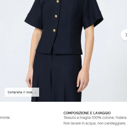
Non hai un account?
Completa il look
COMPOSIZIONE E LAVAGGIO
minile.
Tessuto a maglia 100% cotone; fodera
Non lavare in acqua; non candeggiare; 