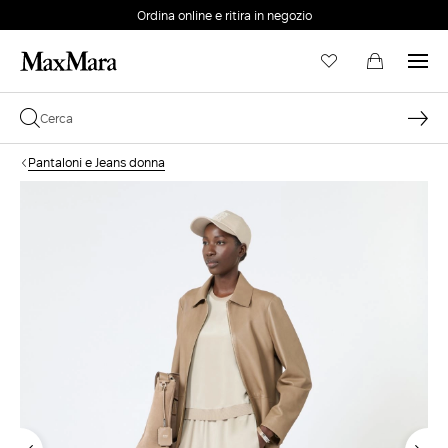
Ordina online e ritira in negozio
EMAIL *
Pantaloni e Jeans donna
PASSWORD *
Password dimenticata?
ACCEDI
Login
ACCEDI CON GOOGLE