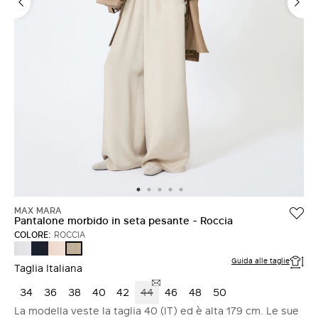
ACCEDI CON FACEBOOK
Non hai un account?
MAX MARA
Pantalone morbido in seta pesante - Roccia
COLORE:
ROCCIA
BIANCO
BLU
ROSA
ROCCIA
MARINO
Guida alle taglie
Taglia Italiana
34
36
38
40
42
44
46
48
50
La modella veste la taglia 40 (IT) ed è alta 179 cm. Le sue