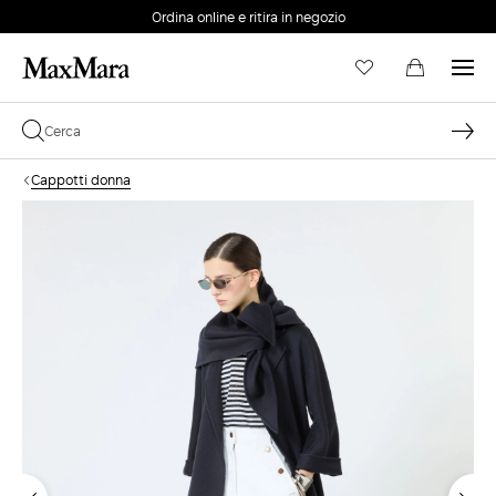
Ordina online e ritira in negozio
EMAIL *
Cappotti donna
PASSWORD *
Password dimenticata?
ACCEDI
Login
ACCEDI CON GOOGLE