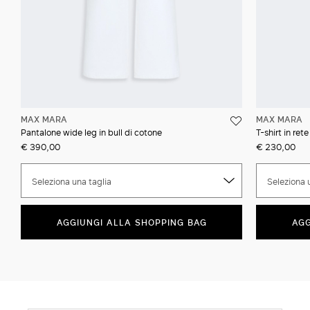
MAX MARA
MAX MARA
Pantalone wide leg in bull di cotone
T-shirt in ret
€ 390,00
€ 230,00
Seleziona una taglia
Seleziona 
AGGIUNGI ALLA SHOPPING BAG
AGG