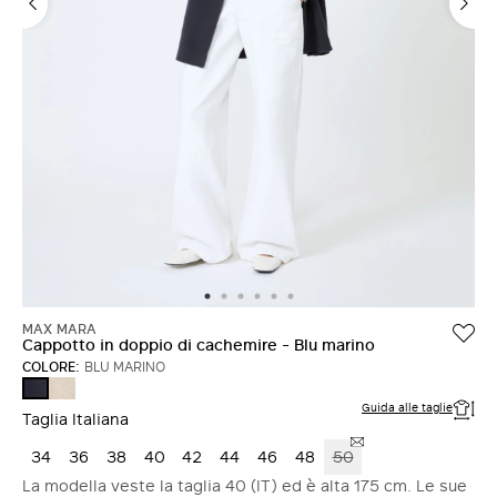
ACCEDI CON FACEBOOK
Non hai un account?
MAX MARA
Cappotto in doppio di cachemire - Blu marino
COLORE:
BLU MARINO
SABBIA
BLU
MARINO
Guida alle taglie
Taglia Italiana
34
36
38
40
42
44
46
48
50
La modella veste la taglia 40 (IT) ed è alta 175 cm. Le sue