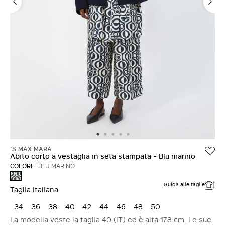
ACCEDI CON FACEBOOK
Non hai un account?
'S MAX MARA
Abito corto a vestaglia in seta stampata - Blu marino
COLORE:
BLU MARINO
BLU
MARINO
Guida alle taglie
Taglia Italiana
34
36
38
40
42
44
46
48
50
La modella veste la taglia 40 (IT) ed è alta 178 cm. Le sue