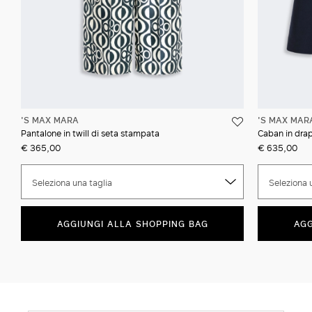
'S MAX MARA
'S MAX MAR
Pantalone in twill di seta stampata
Caban in drap
€ 365,00
€ 635,00
Seleziona una taglia
Seleziona 
AGGIUNGI ALLA SHOPPING BAG
AGG