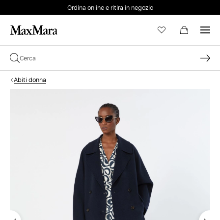
Ordina online e ritira in negozio
EMAIL *
Abiti donna
PASSWORD *
Password dimenticata?
ACCEDI
Login
ACCEDI CON GOOGLE