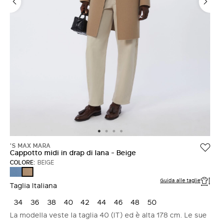
ACCEDI CON FACEBOOK
Non hai un account?
'S MAX MARA
Cappotto midi in drap di lana - Beige
COLORE:
BEIGE
AZZURRO
BEIGE
Guida alle taglie
Taglia Italiana
34
36
38
40
42
44
46
48
50
La modella veste la taglia 40 (IT) ed è alta 178 cm. Le sue