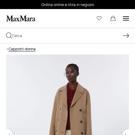
Ordina online e ritira in negozio
EMAIL *
Cappotti donna
PASSWORD *
Password dimenticata?
ACCEDI
Login
ACCEDI CON GOOGLE