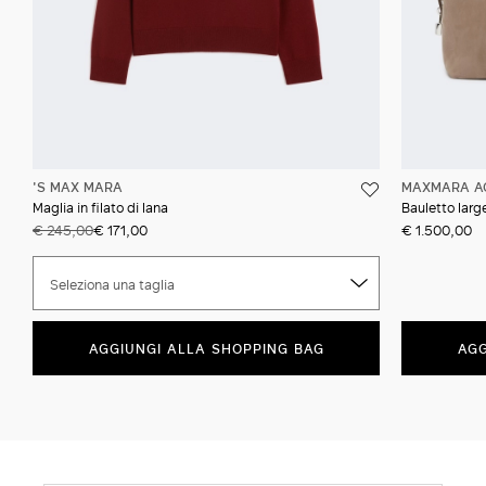
'S MAX MARA
MAXMARA A
Maglia in filato di lana
Bauletto larg
€ 245,00
€ 171,00
€ 1.500,00
Seleziona una taglia
AGGIUNGI ALLA SHOPPING BAG
AGG