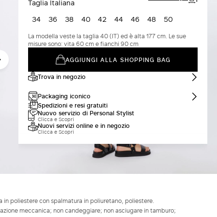
Taglia Italiana
34
36
38
40
42
44
46
48
50
La modella veste la taglia 40 (IT) ed è alta 177 cm. Le sue
misure sono: vita 60 cm e fianchi 90 cm
AGGIUNGI ALLA SHOPPING BAG
Trova in negozio
Packaging iconico
Spedizioni e resi gratuiti
Nuovo servizio di Personal Stylist
Clicca e Scopri
Nuovi servizi online e in negozio
Clicca e Scopri
in poliestere con spalmatura in poliuretano, poliestere.
ta azione meccanica; non candeggiare; non asciugare in tamburo;