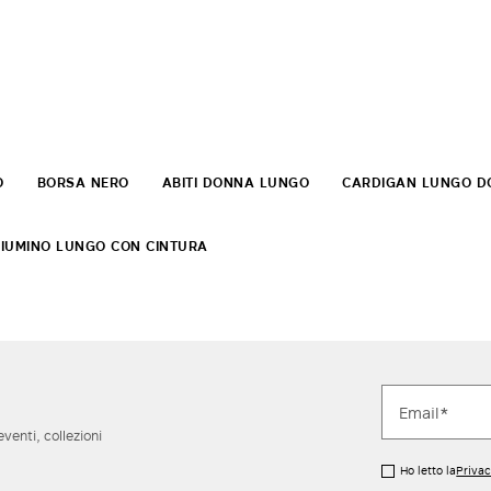
O
BORSA NERO
ABITI DONNA LUNGO
CARDIGAN LUNGO D
IUMINO LUNGO CON CINTURA
eventi, collezioni
Ho letto la
Privac