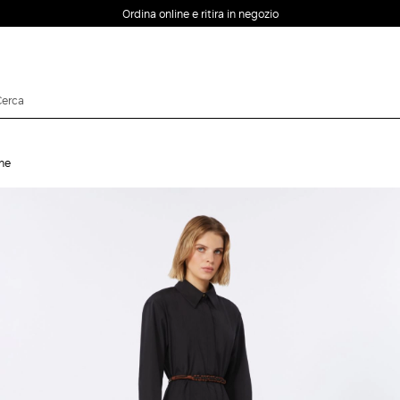
Ordina online e ritira in negozio
EMAIL *
ine
PASSWORD *
Password dimenticata?
ACCEDI
Login
ACCEDI CON
ACCEDI CON GOOGLE
FACEBOOK