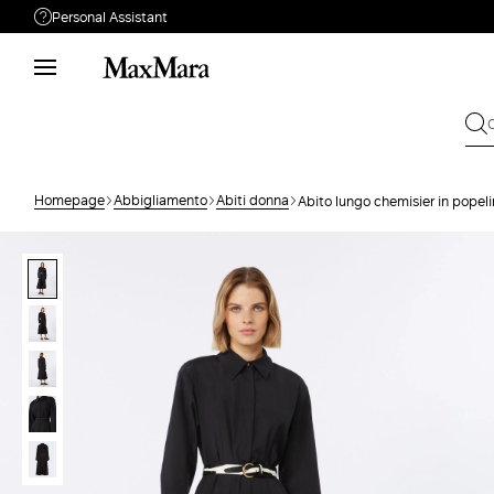
Personal Assistant
Hai bisogno di aiuto?
Telefono: lun / ven 09:00 - 18:00
Live chat: lun / ven 10:00 - 18:00
Personal Stylist: lun / ven 10:00 - 18:00
Chiamaci
0522 152 0069
Homepage
Abbigliamento
Abiti donna
Abito lungo chemisier in popel
Scrivici
Invia la tua Richiesta
Cambio & Reso
Cerca ordine