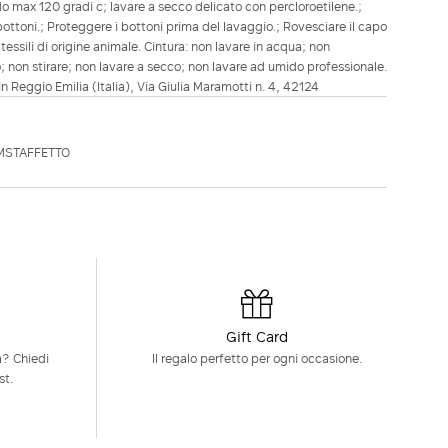
o max 120 gradi c; lavare a secco delicato con percloroetilene.;
 bottoni.; Proteggere i bottoni prima del lavaggio.; Rovesciare il capo
tessili di origine animale. Cintura: non lavare in acqua; non
 non stirare; non lavare a secco; non lavare ad umido professionale.
in Reggio Emilia (Italia), Via Giulia Maramotti n. 4, 42124
MSTAFFETTO
Gift Card
à? Chiedi
Il regalo perfetto per ogni occasione.
st.