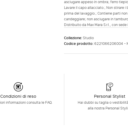
asciugare appeso in ombra; ferro tiepid
Lavare il capo allacciato.; Non stirare i
prima del lavaggio.; Contiene parti non 
candeggiare; non asciugare in tamburo;
Distribuito da Max Mara S.r.l., con sede 
Collezione:
Studio
Codice prodotto:
6221066206004 - 
Condizioni di reso
Personal Stylist
ori informazioni consulta le FAQ.
Hai dubbi su taglia o vestibilit
alla nostra Personal Styli