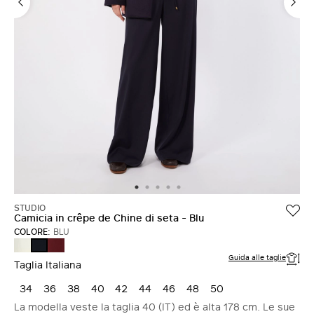
ACCEDI CON FACEBOOK
Non hai un account?
STUDIO
Camicia in crêpe de Chine di seta - Blu
COLORE:
BLU
SETA
RUBINO
BLU
Guida alle taglie
Taglia Italiana
34
36
38
40
42
44
46
48
50
La modella veste la taglia 40 (IT) ed è alta 178 cm. Le sue