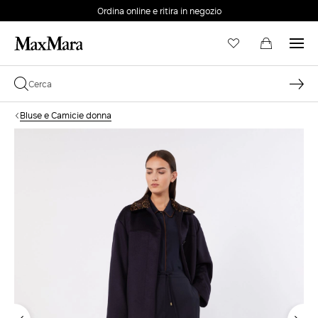
Ordina online e ritira in negozio
EMAIL *
Bluse e Camicie donna
PASSWORD *
Password dimenticata?
ACCEDI
Login
ACCEDI CON GOOGLE