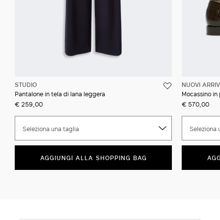
STUDIO
NUOVI ARRIV
Pantalone in tela di lana leggera
Mocassino in 
€ 259,00
€ 570,00
Seleziona una taglia
Seleziona 
AGGIUNGI ALLA SHOPPING BAG
AGG