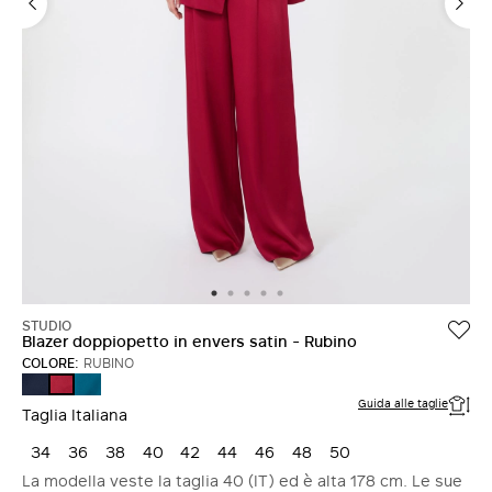
ACCEDI CON FACEBOOK
Non hai un account?
STUDIO
Blazer doppiopetto in envers satin - Rubino
COLORE:
RUBINO
BLU
PETROLIO
RUBINO
NOTTE
Guida alle taglie
Taglia Italiana
34
36
38
40
42
44
46
48
50
La modella veste la taglia 40 (IT) ed è alta 178 cm. Le sue