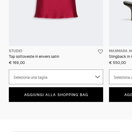
STUDIO
MAXMARA A
Top sottoveste in envers satin
Slingback in 
€ 169,00
€ 550,00
Seleziona una taglia
Seleziona 
AGGIUNGI ALLA SHOPPING BAG
AGG