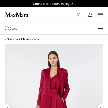
Ordina online e ritira in negozio
EMAIL *
Giacche e blazer donna
PASSWORD *
Password dimenticata?
ACCEDI
Login
ACCEDI CON GOOGLE