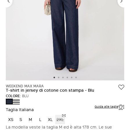
ACCEDI CON FACEBOOK
Non hai un account?
WEEKEND MAX MARA
T-shirt in jersey di cotone con stampa - Blu
COLORE:
BLU
BLU
BLU
Guida alle taglie
Taglia Italiana
XS
S
M
L
XL
2XL
La modella veste la taglia M ed è alta 178 cm. Le sue