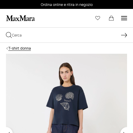
Ordina online e ritira in negozio
EMAIL *
T-shirt donna
PASSWORD *
Password dimenticata?
ACCEDI
Login
ACCEDI CON GOOGLE