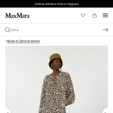
Ordina online e ritira in negozio
EMAIL *
Bluse e Camicie donna
PASSWORD *
Password dimenticata?
ACCEDI
Login
ACCEDI CON GOOGLE