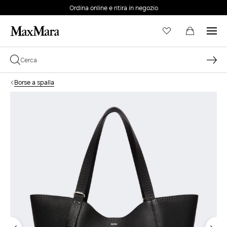
Ordina online e ritira in negozio
EMAIL *
Borse a spalla
PASSWORD *
Password dimenticata?
ACCEDI
Login
ACCEDI CON GOOGLE