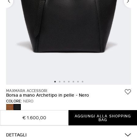
ACCEDI CON FACEBOOK
Non hai un account?
MAXMARA ACCESSORI
Borsa a mano Archetipo in pelle - Nero
COLORE:
NERO
AMBRA
NERO
MARRONE
AGGIUNGI ALLA SHOPPING
€ 1.600,00
BAG
DETTAGLI