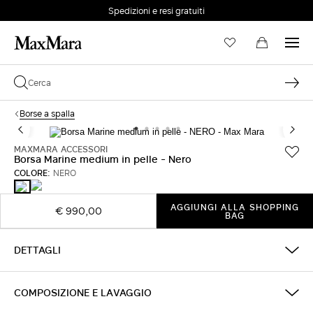
Spedizioni e resi gratuiti
EMAIL *
Borse a spalla
PASSWORD *
MAXMARA ACCESSORI
Borsa Marine medium in pelle - Nero
COLORE:
NERO
MARRONE
NERO
BRONZO
Password dimenticata?
AGGIUNGI ALLA SHOPPING
€ 990,00
BAG
ACCEDI
DETTAGLI
Login
COMPOSIZIONE E LAVAGGIO
ACCEDI CON GOOGLE