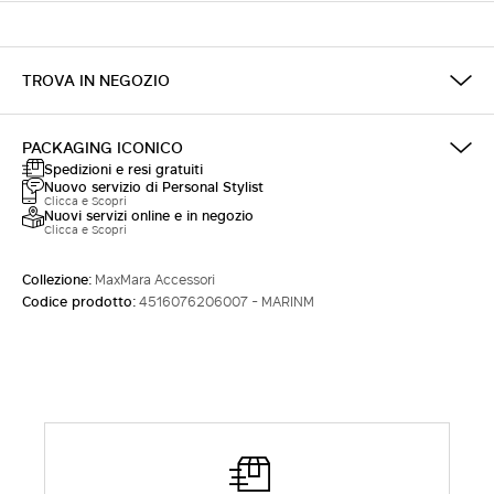
ACCEDI CON FACEBOOK
TROVA IN NEGOZIO
Non hai un account?
PACKAGING ICONICO
Spedizioni e resi gratuiti
Nuovo servizio di Personal Stylist
Clicca e Scopri
Nuovi servizi online e in negozio
Clicca e Scopri
Collezione:
MaxMara Accessori
Codice prodotto:
4516076206007 - MARINM