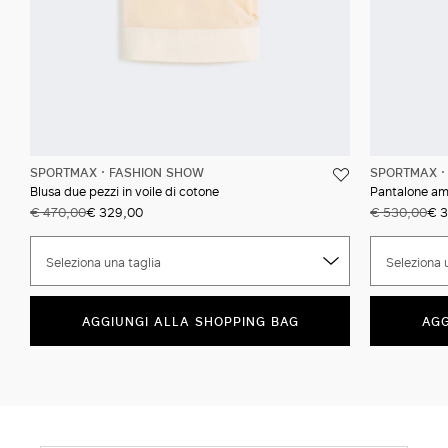
SPORTMAX
FASHION SHOW
SPORTMAX
Blusa due pezzi in voile di cotone
Pantalone amp
€ 470,00
€ 329,00
€ 530,00
€ 3
Seleziona una taglia
Seleziona 
AGGIUNGI ALLA SHOPPING BAG
AGG