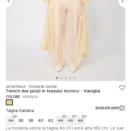
ACCEDI CON FACEBOOK
Non hai un account?
SPORTMAX
FASHION SHOW
Trench due pezzi in tessuto tecnico - Vaniglia
COLORE:
VANIGLIA
VANIGLIA
Guida alle taglie
Taglia Italiana
34
36
38
40
42
44
46
48
La modella veste la taglia 40 (IT) ed è alta 180 cm. Le sue