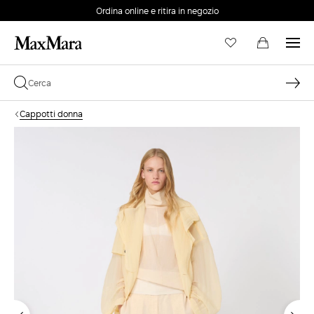
Ordina online e ritira in negozio
EMAIL *
Cappotti donna
PASSWORD *
Password dimenticata?
ACCEDI
Login
ACCEDI CON GOOGLE