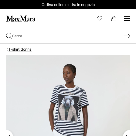
Ordina online e ritira in negozio
EMAIL *
T-shirt donna
PASSWORD *
Password dimenticata?
ACCEDI
Login
ACCEDI CON GOOGLE