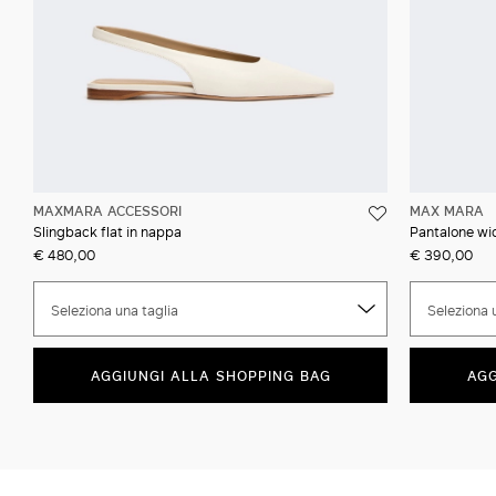
MAXMARA ACCESSORI
MAX MARA
Slingback flat in nappa
Pantalone wid
€ 480,00
€ 390,00
Seleziona una taglia
Seleziona 
AGGIUNGI ALLA SHOPPING BAG
AGG