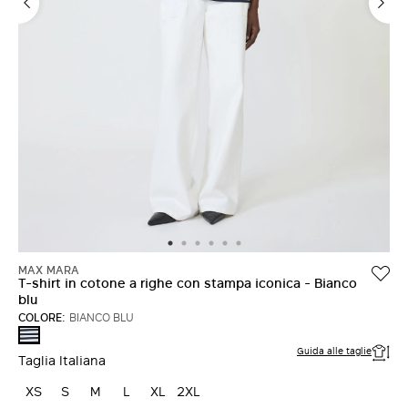
ACCEDI CON FACEBOOK
Non hai un account?
MAX MARA
T-shirt in cotone a righe con stampa iconica - Bianco
blu
COLORE:
BIANCO BLU
BIANCO
BLU
Guida alle taglie
Taglia Italiana
XS
S
M
L
XL
2XL