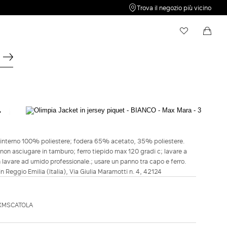
Trova il negozio più vicino
My Wishlist
Shopping bag
La tua Wishlist è vuota.
Il tuo Carrello è vuoto
MAX MARA
Olimpia Jacket in jersey piquet - Bianco
 interno 100% poliestere; fodera 65% acetato, 35% poliestere.
€ 830,00
non asciugare in tamburo; ferro tiepido max 120 gradi c; lavare a
 lavare ad umido professionale.; usare un panno tra capo e ferro.
COLORE:
BIANCO
in Reggio Emilia (Italia), Via Giulia Maramotti n. 4, 42124
BIANCO
Guida alle taglie
Taglia Italiana
MXMSCATOLA
34
36
38
40
42
44
46
48
50