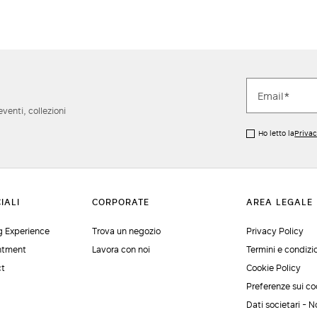
eventi, collezioni
Ho letto la
Privac
 Experience
Trova un negozio
Privacy Policy
ntment
Lavora con noi
Termini e condizi
ct
Cookie Policy
Preferenze sui co
Dati societari - N