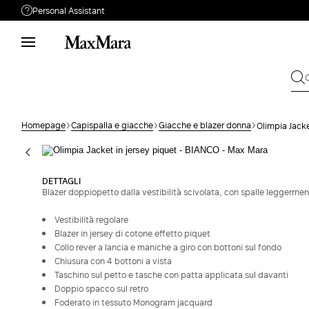
Personal Assistant
Hai bisogno di aiuto?
Telefono: lun / ven 09:00 - 18:00
Live chat: lun / ven 10:00 - 18:00
Personal Stylist: lun / ven 10:00 - 18:00
Chiamaci
0522 152 0069
Homepage
Capispalla e giacche
Giacche e blazer donna
Olimpia Jacke
Scrivici
Invia la tua Richiesta
Cambio & Reso
Cerca ordine
DETTAGLI
Blazer doppiopetto dalla vestibilità scivolata, con spalle leggermen
Vestibilità regolare
Blazer in jersey di cotone effetto piquet
Collo rever a lancia e maniche a giro con bottoni sul fondo
Chiusura con 4 bottoni a vista
Taschino sul petto e tasche con patta applicata sul davanti
Doppio spacco sul retro
Foderato in tessuto Monogram jacquard