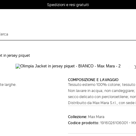
Spedizioni e resi gratuiti
EMAIL *
t in jersey piquet
Completa il look
PASSWORD *
COMPOSIZIONE E LAVAGGIO
te larghe.
Tessuto esterno 100% cotone; tessuto
Password dimenticata?
Non lavare in acqua; non candeggiare; 
secco delicato con percloroetilene; non
ACCEDI
Distribuito da Max Mara S.r.l., con sede 
Login
Collezione:
Max Mara
Codice prodotto:
1916026106001 - 
ACCEDI CON
ACCEDI CON GOOGLE
FACEBOOK