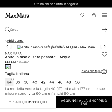
Ordina online e ritira in negozio
EMAIL *
Abiti donna
PASSWORD *
MAX MARA
Abito in raso di seta pesante - Acqua
COLORE:
ACQUA
ACQUA
Password dimenticata?
Guida alle taglie
Taglia Italiana
34
36
38
40
42
44
46
48
50
ACCEDI
La modella veste la taglia 40 (IT) ed è alta 177 cm. Le sue
misure sono: vita 60 cm e fianchi 90 cm
Login
AGGIUNGI ALLA SHOPPING
€ 1.400,00
€ 1.120,00
BAG
ACCEDI CON GOOGLE