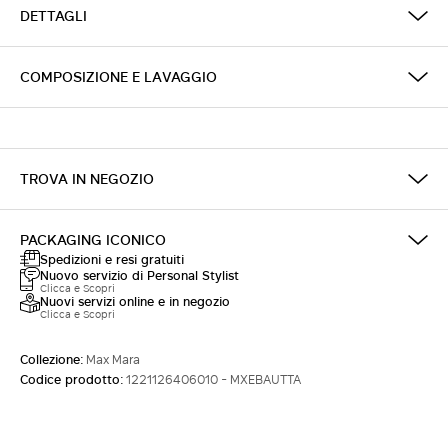
DETTAGLI
ACCEDI CON FACEBOOK
COMPOSIZIONE E LAVAGGIO
Non hai un account?
TROVA IN NEGOZIO
PACKAGING ICONICO
Spedizioni e resi gratuiti
Nuovo servizio di Personal Stylist
Clicca e Scopri
Nuovi servizi online e in negozio
Clicca e Scopri
Collezione:
Max Mara
Codice prodotto:
1221126406010 - MXEBAUTTA