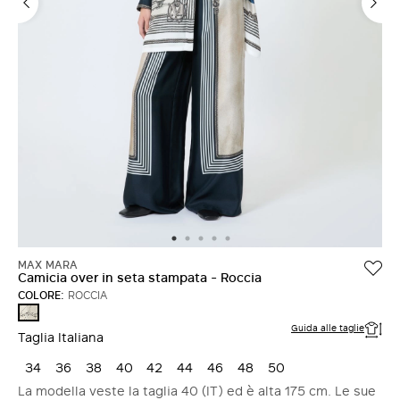
ACCEDI CON FACEBOOK
Non hai un account?
MAX MARA
Camicia over in seta stampata - Roccia
COLORE:
ROCCIA
ROCCIA
Guida alle taglie
Taglia Italiana
34
36
38
40
42
44
46
48
50
La modella veste la taglia 40 (IT) ed è alta 175 cm. Le sue