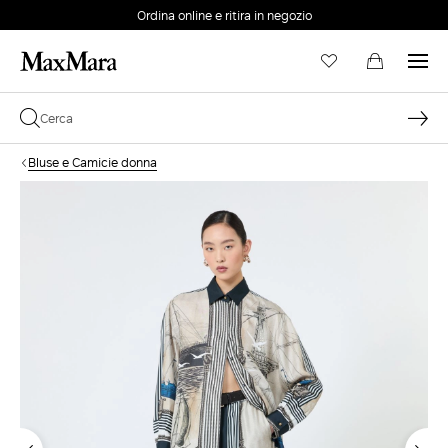
Ordina online e ritira in negozio
EMAIL *
Bluse e Camicie donna
PASSWORD *
Password dimenticata?
ACCEDI
Login
ACCEDI CON GOOGLE