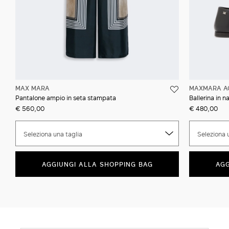
MAX MARA
MAXMARA A
Pantalone ampio in seta stampata
Ballerina in 
€ 560,00
€ 480,00
Seleziona una taglia
Seleziona 
AGGIUNGI ALLA SHOPPING BAG
AGG