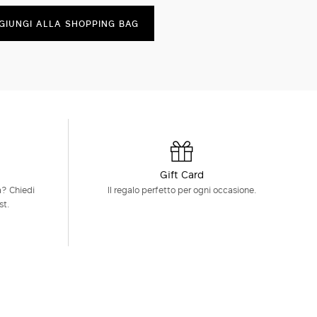
GIUNGI ALLA SHOPPING BAG
Gift Card
à? Chiedi
Il regalo perfetto per ogni occasione.
st.