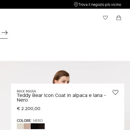
Trova il negozio più vicino
My Wishlist
Shopping bag
La tua Wishlist è vuota.
Il tuo Carrello è vuoto
MAX MARA
Teddy Bear Icon Coat in alpaca e lana -
Nero
€ 2.200,00
COLORE:
NERO
BIANCO
SABBIA
MARRONE
NERO
SCURO