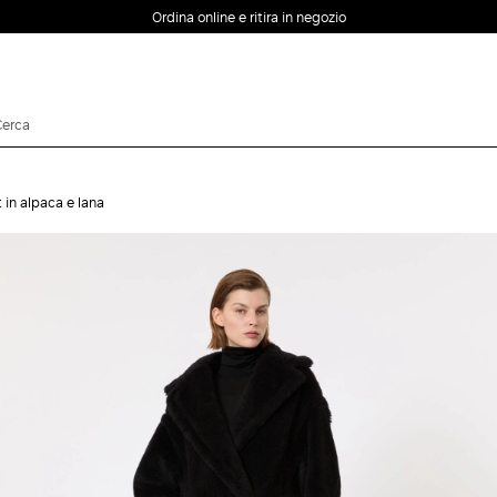
Ordina online e ritira in negozio
EMAIL *
 in alpaca e lana
PASSWORD *
Password dimenticata?
ACCEDI
Login
ACCEDI CON
ACCEDI CON GOOGLE
FACEBOOK