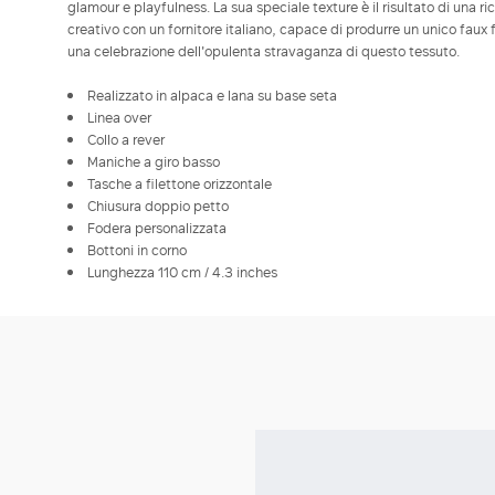
glamour e playfulness. La sua speciale texture è il risultato di una 
creativo con un fornitore italiano, capace di produrre un unico faux
una celebrazione dell'opulenta stravaganza di questo tessuto.
Realizzato in alpaca e lana su base seta
Linea over
Collo a rever
Maniche a giro basso
Tasche a filettone orizzontale
Chiusura doppio petto
Fodera personalizzata
Bottoni in corno
Lunghezza 110 cm / 4.3 inches