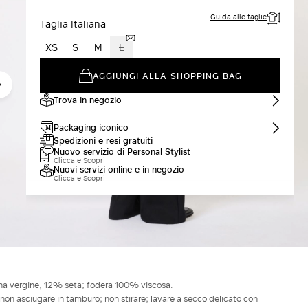
Guida alle taglie
Taglia Italiana
XS
S
M
L
AGGIUNGI ALLA SHOPPING BAG
Trova in negozio
Packaging iconico
Spedizioni e resi gratuiti
Nuovo servizio di Personal Stylist
Clicca e Scopri
Nuovi servizi online e in negozio
Clicca e Scopri
a vergine, 12% seta; fodera 100% viscosa.
non asciugare in tamburo; non stirare; lavare a secco delicato con