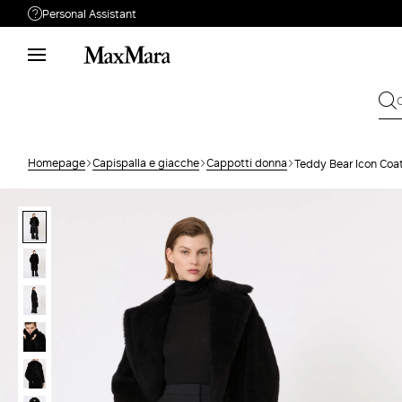
Personal Assistant
Hai bisogno di aiuto?
Telefono: lun / ven 09:00 - 18:00
Live chat: lun / ven 10:00 - 18:00
Personal Stylist: lun / ven 10:00 - 18:00
Chiamaci
0522 152 0069
Homepage
Capispalla e giacche
Cappotti donna
Teddy Bear Icon Coat
Scrivici
Invia la tua Richiesta
Cambio & Reso
Cerca ordine