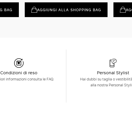
G BAG
AGGIUNGI ALLA SHOPPING BAG
AG
Condizioni di reso
Personal Stylist
ori informazioni consulta le FAQ.
Hai dubbi su taglia o vestibilit
alla nostra Personal Styli