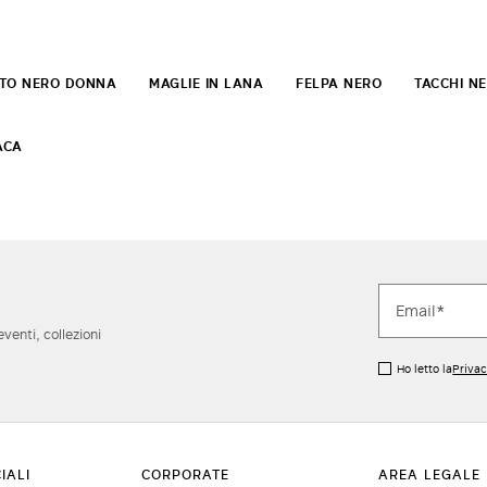
TO NERO DONNA
MAGLIE IN LANA
FELPA NERO
TACCHI N
ACA
eventi, collezioni
Ho letto la
Privac