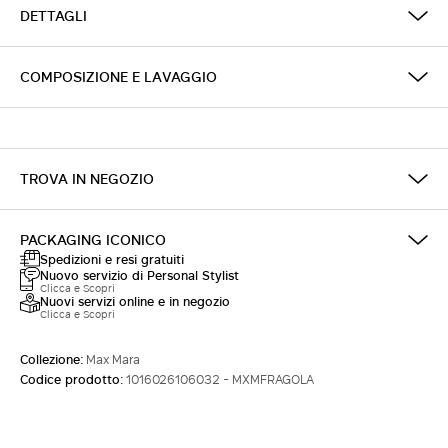
DETTAGLI
ACCEDI CON FACEBOOK
COMPOSIZIONE E LAVAGGIO
Non hai un account?
TROVA IN NEGOZIO
PACKAGING ICONICO
Spedizioni e resi gratuiti
Nuovo servizio di Personal Stylist
Clicca e Scopri
Nuovi servizi online e in negozio
Clicca e Scopri
Collezione:
Max Mara
Codice prodotto:
1016026106032 - MXMFRAGOLA