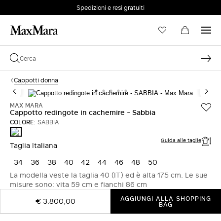
Spedizioni e resi gratuiti
EMAIL *
Cappotti donna
PASSWORD *
MAX MARA
Cappotto redingote in cachemire - Sabbia
COLORE:
SABBIA
SABBIA
Password dimenticata?
Guida alle taglie
Taglia Italiana
34
36
38
40
42
44
46
48
50
ACCEDI
La modella veste la taglia 40 (IT) ed è alta 175 cm. Le sue
misure sono: vita 59 cm e fianchi 86 cm
Login
AGGIUNGI ALLA SHOPPING
€ 3.800,00
BAG
ACCEDI CON GOOGLE