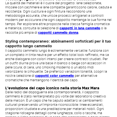
La qualità dei materiali è il cuore del progetto: lane selezionate,
miscele con cashmere e lane compatte garantiscono calore, caduta e
resistenza. Ogni cucitura e ogni finitura nascondono una
metodologia accurata, che unisce processi artigianali a controlli
moderni per assicurare che ogni cappotto mantenga la sua forma nel
tempo. Per esplorare altre proposte nella stessa famiglia cromatica
e materica, consulta la selezione di
cappotti in lana cammello
o la
raccolta più ampia di
cappotti cammello donna
.
Styling contemporaneo: abbinamenti sofisticati per il tuo
cappotto lungo cammello
Il cappotto cammello lungo è estremamente versatile: funziona con
un completo in tinta neutra per un effetto total look raffinato, ma sa
anche dialogare con colori intensi per creare contrasti studiati. Per
un outfit diurna prova una base in bianco o beige con accessori in
pelle scura; di sera, uno smoking moderno o un abito midi
valorizzano la silhouette. Se preferisci variazioni tonalità, scopri la
nostra selezione di
cappotti color cammello
per alternative
cromatiche che mantengono l'identità del capo.
L'evoluzione del capo iconico nella storia Max Mara
Dalle radici del dopoguerra alla contemporaneità, il cappotto
cammello è stato reinterpretato più volte dal laboratorio creativo
della maison. È un capo che ha saputo adattarsi ai cambiamenti
culturali preservando un'impronta riconoscibile: linee essenziali,
proporzioni studiate e una predilezione per materiali nobili. Ogni
stagione ridisegna dettagli come lunghezza, collo o tasche, ma
conserva l'idea originaria di un capo che rappresenta autorevolezza