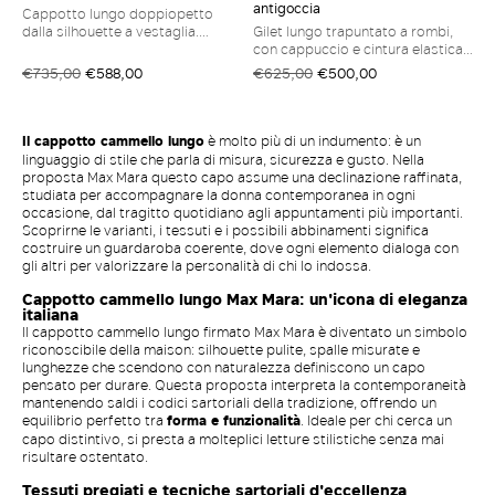
antigoccia
Cappotto lungo doppiopetto
dalla silhouette a vestaglia.
Gilet lungo trapuntato a rombi,
Cappotto in doppio drap di pura
con cappuccio e cintura elastica
lana, cucito a mano Collo a rever
abbinata. Il modello è
€735,00
€588,00
€625,00
€500,00
ampio Maniche lunghe con spalla
caratterizzato dall'imbottitura
scesa Chiusura con cintura
Cameluxe Gilet in tela antigoccia
abbinata in vita Tasche a filettone
Linea leggermente svasata
sui fianchi Spacco centrale sul
Chiusura frontale con bottoni a
Il cappotto cammello lungo
è molto più di un indumento: è un
retro
pressione Tasche a filettone sui
linguaggio di stile che parla di misura, sicurezza e gusto. Nella
fianchi Label personalizzata sul
proposta Max Mara questo capo assume una declinazione raffinata,
cappuccio
studiata per accompagnare la donna contemporanea in ogni
occasione, dal tragitto quotidiano agli appuntamenti più importanti.
Scoprirne le varianti, i tessuti e i possibili abbinamenti significa
costruire un guardaroba coerente, dove ogni elemento dialoga con
gli altri per valorizzare la personalità di chi lo indossa.
Cappotto cammello lungo Max Mara: un'icona di eleganza
italiana
Il cappotto cammello lungo firmato Max Mara è diventato un simbolo
riconoscibile della maison: silhouette pulite, spalle misurate e
lunghezze che scendono con naturalezza definiscono un capo
pensato per durare. Questa proposta interpreta la contemporaneità
mantenendo saldi i codici sartoriali della tradizione, offrendo un
equilibrio perfetto tra
forma e funzionalità
. Ideale per chi cerca un
capo distintivo, si presta a molteplici letture stilistiche senza mai
risultare ostentato.
Tessuti pregiati e tecniche sartoriali d'eccellenza