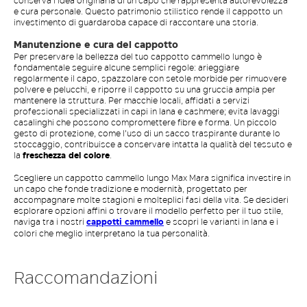
e cura personale. Questo patrimonio stilistico rende il cappotto un
investimento di guardaroba capace di raccontare una storia.
Manutenzione e cura del cappotto
Per preservare la bellezza del tuo cappotto cammello lungo è
fondamentale seguire alcune semplici regole: arieggiare
regolarmente il capo, spazzolare con setole morbide per rimuovere
polvere e pelucchi, e riporre il cappotto su una gruccia ampia per
mantenere la struttura. Per macchie locali, affidati a servizi
professionali specializzati in capi in lana e cashmere; evita lavaggi
casalinghi che possono compromettere fibre e forma. Un piccolo
gesto di protezione, come l'uso di un sacco traspirante durante lo
stoccaggio, contribuisce a conservare intatta la qualità del tessuto e
la
freschezza del colore
.
Scegliere un cappotto cammello lungo Max Mara significa investire in
un capo che fonde tradizione e modernità, progettato per
accompagnare molte stagioni e molteplici fasi della vita. Se desideri
esplorare opzioni affini o trovare il modello perfetto per il tuo stile,
naviga tra i nostri
cappotti cammello
e scopri le varianti in lana e i
colori che meglio interpretano la tua personalità.
Raccomandazioni