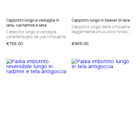
Cappotto lungo a vestaglia in
Cappotto lungo in beaver di lana
lana, cachemire e seta
Cappotto lungo dalla silhouette
Cappotto lungo a vestaglia,
leggermente chiusura al fondo.
caratterizzato da una silhouette
Vestibilità ampia Cappotto in
avvolgente con cintura abbinata
beaver di pura lana Collo a rever
€799,00
€969,00
in vita. Vestibilità regular
Maniche lunghe con spalla scesa
Cappotto in doppio drap di lana,
Chiusura con cintura abbinata in
cachemire e seta Collo a rever e
vita Tasche a toppa sul davanti
maniche a kimono Chiusura con
Rifinito da puntino sartoriale
cintura Tasche inserite nei fianchi
Foderato in tessuto Monogram
Sfoderato
jacquard