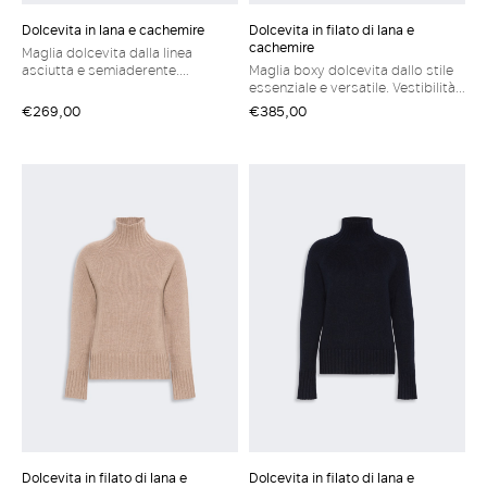
Dolcevita in lana e cachemire
Dolcevita in filato di lana e
cachemire
Maglia dolcevita dalla linea
asciutta e semiaderente.
Maglia boxy dolcevita dallo stile
Vestibilità regolare Maglia in filato
essenziale e versatile. Vestibilità
di lana e cachemire Collo alto a
regolare Dolcevita in filato di lana
€269,00
€385,00
costine Maniche lunghe a giro
e cachemire Collo alto Maniche
Polsi e bordo a costine
lunghe raglan Bordi a coste
Fondo dritto
Dolcevita in filato di lana e
Dolcevita in filato di lana e