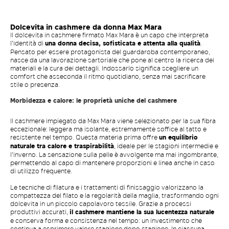
Collo alto Maniche lunghe a giro
filato di lana e cachemire Linea
basso Bordi rifiniti a costine
boxy Collo alto a costine Maniche
lunghe a kimono Fondo dritto
Dolcevita in cashmere da donna Max Mara
Il dolcevita in cashmere firmato Max Mara è un capo che interpreta
l'identità di
una donna decisa, sofisticata e attenta alla qualità
.
Pensato per essere protagonista del guardaroba contemporaneo,
nasce da una lavorazione sartoriale che pone al centro la ricerca dei
materiali e la cura dei dettagli. Indossarlo significa scegliere un
comfort che asseconda il ritmo quotidiano, senza mai sacrificare
stile o presenza.
Morbidezza e calore: le proprietà uniche del cashmere
Il cashmere impiegato da Max Mara viene selezionato per la sua fibra
eccezionale: leggera ma isolante, estremamente soffice al tatto e
resistente nel tempo. Questa materia prima offre
un equilibrio
naturale tra calore e traspirabilità
, ideale per le stagioni intermedie e
l'inverno. La sensazione sulla pelle è avvolgente ma mai ingombrante,
permettendo al capo di mantenere proporzioni e linea anche in caso
di utilizzo frequente.
Le tecniche di filatura e i trattamenti di finissaggio valorizzano la
compattezza del filato e la regolarità della maglia, trasformando ogni
dolcevita in un piccolo capolavoro tessile. Grazie a processi
produttivi accurati,
il cashmere mantiene la sua lucentezza naturale
e conserva forma e consistenza nel tempo: un investimento che
continua a esprimere valore stagione dopo stagione. In ciascuna