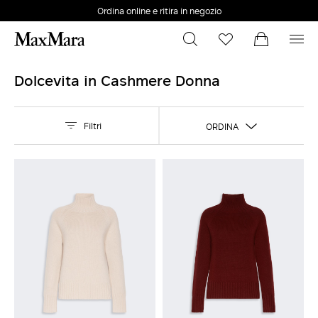
Cambia taglia e colore online
Spedizioni e resi gratuiti
Dolcevita in Cashmere Donna
Filtri
ORDINA