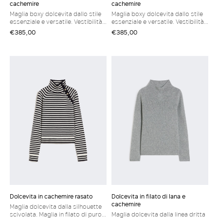
cachemire
cachemire
Maglia boxy dolcevita dallo stile
Maglia boxy dolcevita dallo stile
essenziale e versatile. Vestibilità
essenziale e versatile. Vestibilità
regolare Dolcevita in filato di lana
regolare Dolcevita in filato di lana
€385,00
€385,00
e cachemire Collo alto Maniche
e cachemire Collo alto Maniche
lunghe raglan Bordi a coste
lunghe raglan Bordi a coste
Fondo dritto
Fondo dritto
Dolcevita in cachemire rasato
Dolcevita in filato di lana e
cachemire
Maglia dolcevita dalla silhouette
scivolata. Maglia in filato di puro
Maglia dolcevita dalla linea dritta