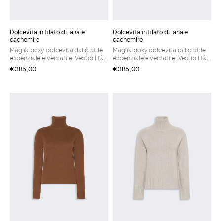
Dolcevita in filato di lana e
Dolcevita in filato di lana e
cachemire
cachemire
Maglia boxy dolcevita dallo stile
Maglia boxy dolcevita dallo stile
essenziale e versatile. Vestibilità
essenziale e versatile. Vestibilità
regolare Dolcevita in filato di lana
regolare Dolcevita in filato di lana
€385,00
€385,00
e cachemire Collo alto Maniche
e cachemire Collo alto Maniche
lunghe raglan Bordi a coste
lunghe raglan Bordi a coste
Fondo dritto
Fondo dritto