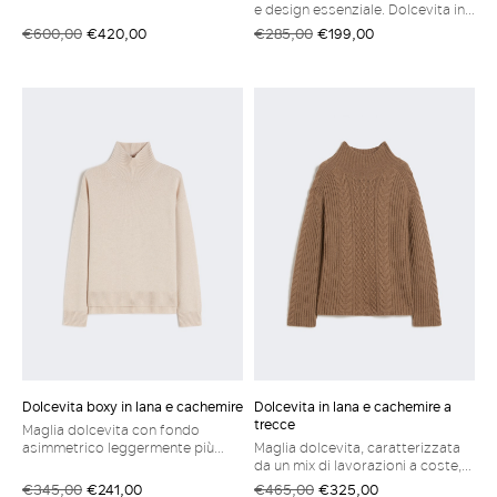
cachemire, lavorato a punto
e design essenziale. Dolcevita in
rasato Collo montante Maniche
filato di lana e cachemire Collo
€600,00
€420,00
€285,00
€199,00
lunghe raglan Chiusura sulla
alto Maniche lunghe a kimono
spalla sinistra con bottoni a
Bordi rifiniti a costine Fondo
chiodo in metallo Bordi a coste
dritto
Fondo dritto
Dolcevita boxy in lana e cachemire
Dolcevita in lana e cachemire a
trecce
Maglia dolcevita con fondo
asimmetrico leggermente più
Maglia dolcevita, caratterizzata
lungo sul retro. Dolcevita in filato
da un mix di lavorazioni a coste,
di lana e cachemire Linea boxy
trecce e losanghe. Dolcevita in
€345,00
€241,00
€465,00
€325,00