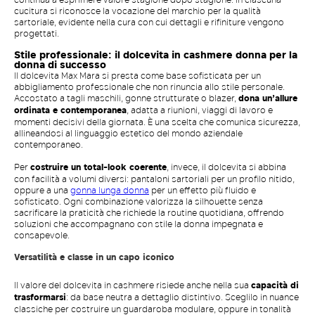
cucitura si riconosce la vocazione del marchio per la qualità
sartoriale, evidente nella cura con cui dettagli e rifiniture vengono
progettati.
Stile professionale: il dolcevita in cashmere donna per la
donna di successo
Il dolcevita Max Mara si presta come base sofisticata per un
abbigliamento professionale che non rinuncia allo stile personale.
Accostato a tagli maschili, gonne strutturate o blazer,
dona un’allure
ordinata e contemporanea
, adatta a riunioni, viaggi di lavoro e
momenti decisivi della giornata. È una scelta che comunica sicurezza,
allineandosi al linguaggio estetico del mondo aziendale
contemporaneo.
Per
costruire un total-look coerente
, invece, il dolcevita si abbina
con facilità a volumi diversi: pantaloni sartoriali per un profilo nitido,
oppure a una
gonna lunga donna
per un effetto più fluido e
sofisticato. Ogni combinazione valorizza la silhouette senza
sacrificare la praticità che richiede la routine quotidiana, offrendo
soluzioni che accompagnano con stile la donna impegnata e
consapevole.
Versatilità e classe in un capo iconico
Il valore del dolcevita in cashmere risiede anche nella sua
capacità di
trasformarsi
: da base neutra a dettaglio distintivo. Sceglilo in nuance
classiche per costruire un guardaroba modulare, oppure in tonalità