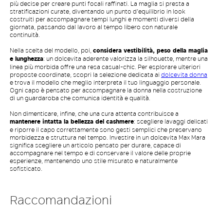
più decise per creare punti focali raffinati. La maglia si presta a
stratificazioni curate, diventando un punto d’equilibrio in look
costruiti per accompagnare tempi lunghi e momenti diversi della
giornata, passando dal lavoro al tempo libero con naturale
continuità.
Nella scelta del modello, poi,
considera vestibilità, peso della maglia
e lunghezza
: un dolcevita aderente valorizza la silhouette, mentre una
linea più morbida offre una resa casual-chic. Per esplorare ulteriori
proposte coordinate, scopri la selezione dedicata ai
dolcevita donna
e trova il modello che meglio interpreta il tuo linguaggio personale.
Ogni capo è pensato per accompagnare la donna nella costruzione
di un guardaroba che comunica identità e qualità.
Non dimenticare, infine, che una cura attenta contribuisce a
mantenere intatta la bellezza del cashmere
: scegliere lavaggi delicati
e riporre il capo correttamente sono gesti semplici che preservano
morbidezza e struttura nel tempo. Investire in un dolcevita Max Mara
significa scegliere un articolo pensato per durare, capace di
accompagnare nel tempo e di conservare il valore delle proprie
esperienze, mantenendo uno stile misurato e naturalmente
sofisticato.
Raccomandazioni