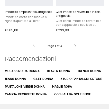
Imbottito ampio in tela antigoccia
Gilet imbottito reversibile in tela
antigoccia
Imbottito corto con motivo a
righe trapuntato all over.
Gilet corto imbottito reversibile
Vestibilità ampia Imbottito in tela
con cappuccio a coulisse e
antigoccia Cappuccio a coulisse
spacchi laterali apribili con
€565,00
€299,00
Maniche lunghe con polsino
bottoni a pressione. Vestibilità
elastico e alamari Chiusura
over Il modello è caratterizzato
frontale con zip Tasche a filettone
dall'imbottitura Cameluxe Gilet in
sui fianchi Imbottitura in piuma
tela antigoccia con interno
Page 1 of 4
d'oca
trapuntato a cipolla Chiusura
frontale con zip Tasche a filettone
su entrambi i lati Coulisse
Raccomandazioni
regolabile in vita sul retro Logo
Weekend Max Mara stampato
nella fodera interna dello sprone
MOCASSINO DA DONNA
BLAZER DONNA
TRENCH DONNA
JEANS DONNA
GILET DONNA
STUDIO PANTALONI COTONE
PANTALONE VERDE DONNA
MAGLIE ROSA
CAMICIA GEORGETTE DONNA
OCCHIALI DA SOLE BEIGE