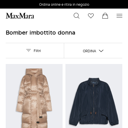
Cambia taglia e colore online
Spedizioni e resi gratuiti
Bomber imbottito donna
Filtri
ORDINA