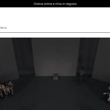
Reso semplice e veloce, in store e online
EMAIL *
PASSWORD *
Password dimenticata?
ACCEDI
Login
ACCEDI CON
ACCEDI CON GOOGLE
FACEBOOK