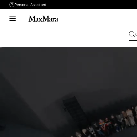
Personal Assistant
Hai bisogno di aiuto?
Telefono: lun / ven 09:00 - 18:00
Live chat: lun / ven 10:00 - 18:00
Personal Stylist: lun / ven 10:00 - 18:00
Chiamaci
0522 152 0069
Scrivici
Invia la tua Richiesta
Cambio & Reso
Cerca ordine